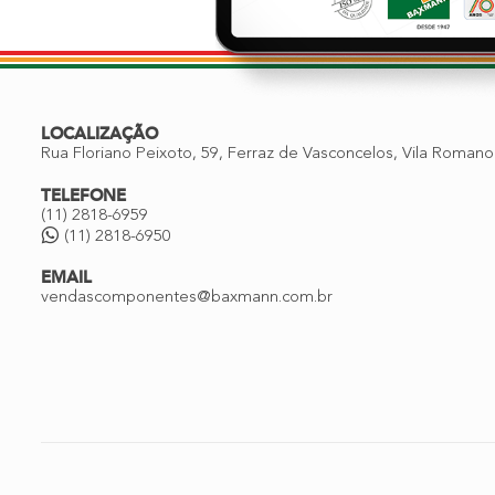
Além
disso
possue
grande
diversidade
LOCALIZAÇÃO
de
Rua Floriano Peixoto, 59, Ferraz de Vasconcelos, Vila Romano
acabamentos,
modelos
TELEFONE
e
(11) 2818-6959
(11) 2818-6950
tamanhos
para
EMAIL
aplicações
vendascomponentes@baxmann.com.br
em
roupas,
bolsas,
calçados
entre
outros
acessórios.