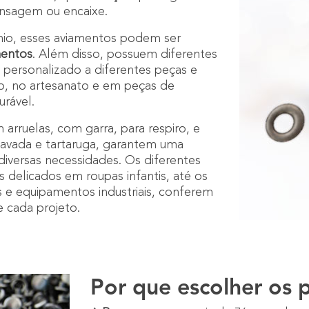
rensagem ou encaixe.
ínio, esses aviamentos podem ser
mentos
. Além disso, possuem diferentes
personalizado a diferentes peças e
ão, no artesanato e em peças de
urável.
arruelas, com garra, para respiro, e
tavada e tartaruga, garantem uma
diversas necessidades. Os diferentes
 delicados em roupas infantis, até os
 e equipamentos industriais, conferem
e cada projeto.
Por que escolher os