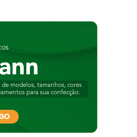
tos
ann
es de modelos, tamanhos, cores
iamentos para sua confecção.
OGO