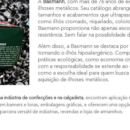
A
Baxmann
, com mais de 76 anos de e
ilhoses metálicos. Seu catálogo abran
tamanhos e acabamentos que ultrapass
como ilhós cromado, niquelado, colori
Baxmann proporciona não apenas escol
resistência. Sem falar na possibilidade
Além disso, a Baxmann se destaca por
tornando o ilhós hipoalergênico. Comp
práticas ecológicas, como economia ci
com a responsabilidade se estende ao 
como a escolha ideal para quem busca qu
aquisição de ilhoses metálicos.
a indústria de confecções e na calçadista
, encontram aplicação 
 em banners e lonas, embalagens gráficas, e oferecem uma opção
eira versátil de indústrias, revendas e lojas de armarinhos.